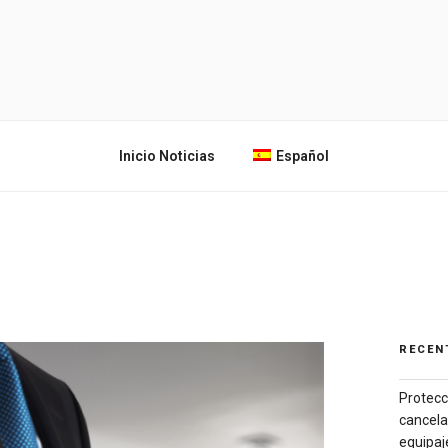
SOMNIUM
Tu ayuda
legal
LEGAL
Inicio Noticias
Español
RECEN
Protecc
cancela
equipaj