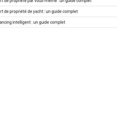
rt de propriété par vous-même : un guide complet
rt de propriété de yacht : un guide complet
ncing intelligent : un guide complet